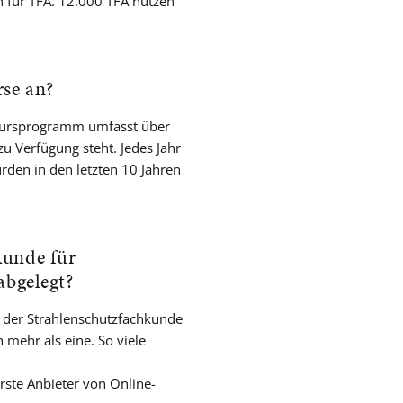
en für TFA. 12.000 TFA nutzen
rse an?
 Kursprogramm umfasst über
u Verfügung steht. Jedes Jahr
den in den letzten 10 Jahren
kunde für
abgelegt?
ng der Strahlenschutzfachkunde
 mehr als eine. So viele
rste Anbieter von Online-